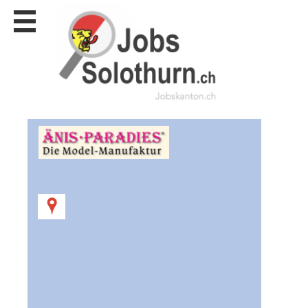
Stellen
finden
Stellen
inserieren
Personalberatungen
Personalberatungen
Tipp's
WERBUNG
publizieren
JOB-
App's
Lehrstellen
finden
Lehrstellen