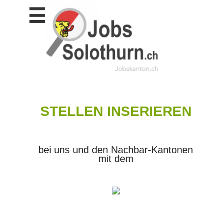
Stellen
finden
Stellen
inserieren
Personalberatungen
Personalberatungen
Tipp's
STELLEN INSERIEREN
WERBUNG
publizieren
JOB-
App's
bei uns und den Nachbar-Kantonen
mit dem
Lehrstellen
finden
Lehrstellen
gratis
inserieren