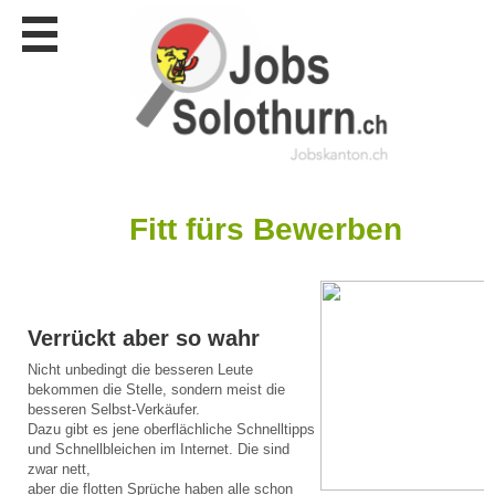
Stellen
finden
Stellen
inserieren
Personalberatungen
Personalberatungen
Tipp's
Fitt fürs Bewerben
WERBUNG
publizieren
JOB-
App's
Verrückt aber so wahr
Nicht unbedingt die besseren Leute
Lehrstellen
finden
bekommen die Stelle, sondern meist die
besseren Selbst-Verkäufer.
Lehrstellen
Dazu gibt es jene oberflächliche Schnelltipps
gratis
und Schnellbleichen im Internet. Die sind
inserieren
zwar nett,
aber die flotten Sprüche haben alle schon