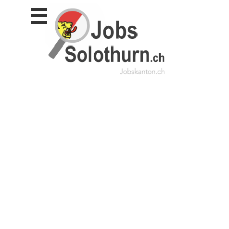
Stellen
finden
Stellen
inserieren
Personalberatungen
Personalberatungen
Tipp's
WERBUNG
publizieren
JOB-
App's
Lehrstellen
finden
Lehrstellen
gratis
inserieren