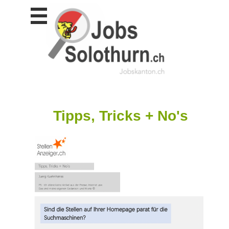
Stellen
finden
Stellen
inserieren
Personalberatungen
Personalberatungen
Tipp's
Tipps, Tricks + No's
WERBUNG
publizieren
JOB-
App's
Lehrstellen
finden
Lehrstellen
gratis
inserieren